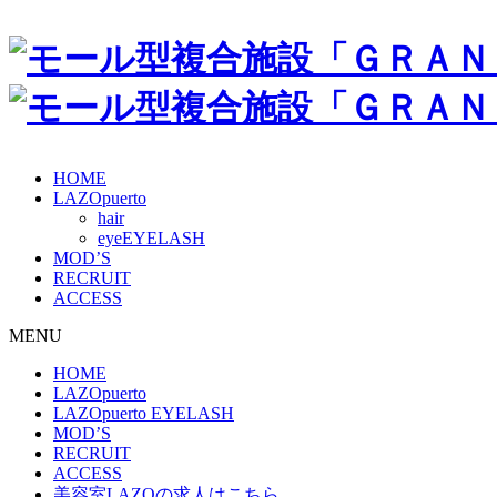
HOME
LAZOpuerto
hair
eye
MOD’S
RECRUIT
ACCESS
MENU
HOME
LAZOpuerto
LAZOpuerto EYELASH
MOD’S
RECRUIT
ACCESS
美容室LAZOの求人はこちら