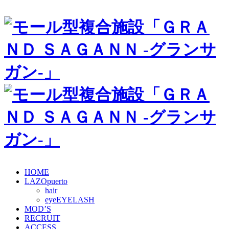
HOME
LAZOpuerto
hair
eye
MOD’S
RECRUIT
ACCESS