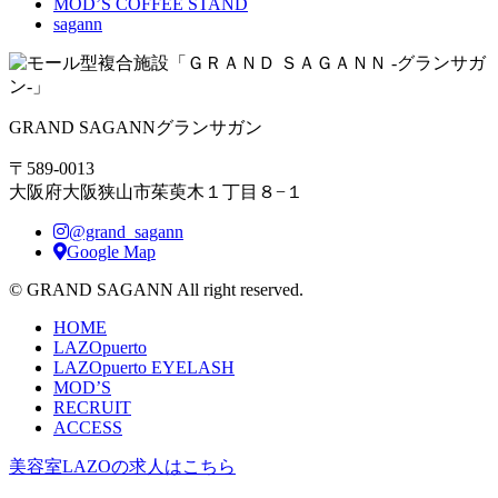
MOD’S COFFEE STAND
sagann
GRAND SAGANN
グランサガン
〒589-0013
大阪府大阪狭山市茱萸木１丁目８−１
@grand_sagann
Google Map
© GRAND SAGANN All right reserved.
HOME
LAZOpuerto
LAZOpuerto EYELASH
MOD’S
RECRUIT
ACCESS
美容室LAZOの求人はこちら