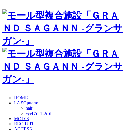
HOME
LAZOpuerto
hair
eye
MOD’S
RECRUIT
ACCESS