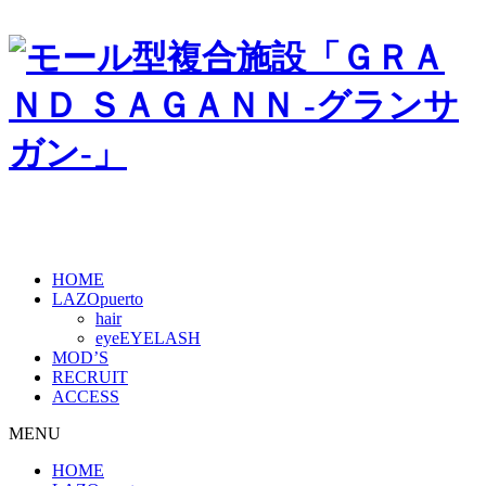
HOME
LAZOpuerto
hair
eye
MOD’S
RECRUIT
ACCESS
MENU
HOME