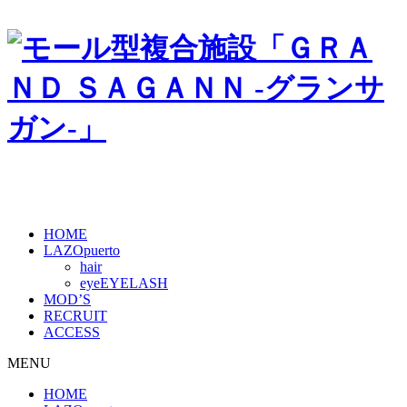
HOME
LAZOpuerto
hair
eye
MOD’S
RECRUIT
ACCESS
MENU
HOME