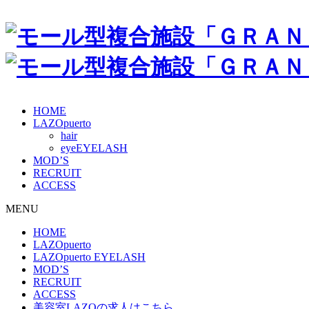
HOME
LAZOpuerto
hair
eye
MOD’S
RECRUIT
ACCESS
MENU
HOME
LAZOpuerto
LAZOpuerto EYELASH
MOD’S
RECRUIT
ACCESS
美容室LAZOの求人はこちら