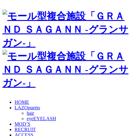
HOME
LAZOpuerto
hair
eye
MOD’S
RECRUIT
ACCESS