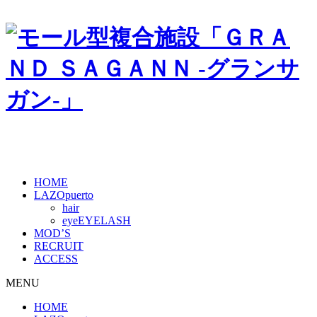
HOME
LAZOpuerto
hair
eye
MOD’S
RECRUIT
ACCESS
MENU
HOME