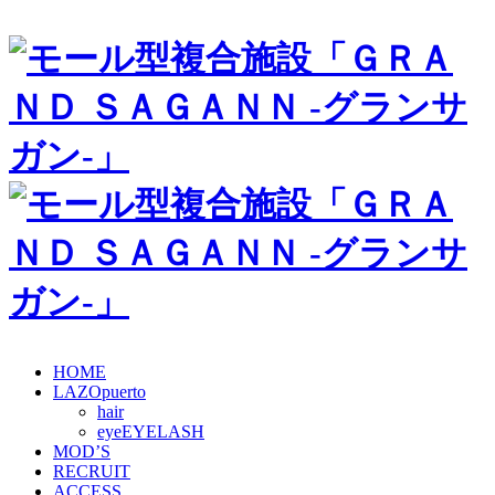
HOME
LAZOpuerto
hair
eye
MOD’S
RECRUIT
ACCESS