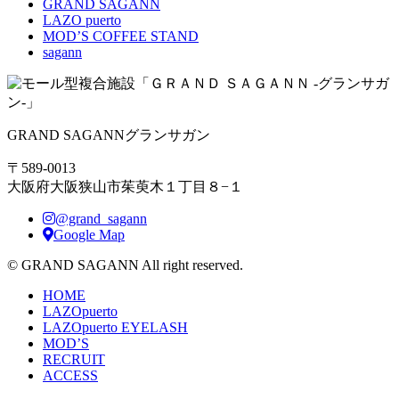
GRAND SAGANN
LAZO puerto
MOD’S COFFEE STAND
sagann
GRAND SAGANN
グランサガン
〒589-0013
大阪府大阪狭山市茱萸木１丁目８−１
@grand_sagann
Google Map
© GRAND SAGANN All right reserved.
HOME
LAZOpuerto
LAZOpuerto EYELASH
MOD’S
RECRUIT
ACCESS