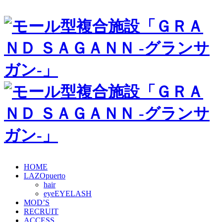
HOME
LAZOpuerto
hair
eye
MOD’S
RECRUIT
ACCESS