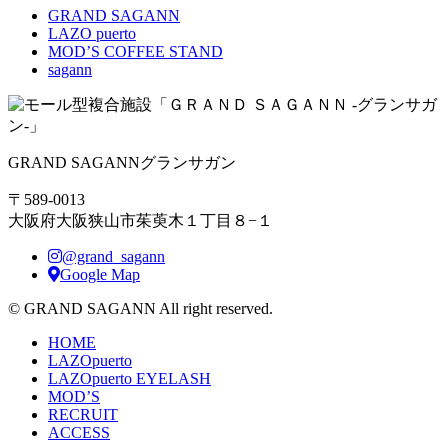
GRAND SAGANN
LAZO puerto
MOD’S COFFEE STAND
sagann
GRAND SAGANN
グランサガン
〒589-0013
大阪府大阪狭山市茱萸木１丁目８−１
@grand_sagann
Google Map
© GRAND SAGANN All right reserved.
HOME
LAZOpuerto
LAZOpuerto EYELASH
MOD’S
RECRUIT
ACCESS